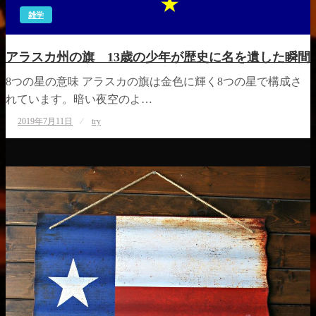
雑学
アラスカ州の旗 13歳の少年が歴史に名を遺した瞬間
8つの星の意味 アラスカの旗は金色に輝く8つの星で構成さ
れています。暗い夜空のよ…
投
2019年7月11日
try
稿
日: