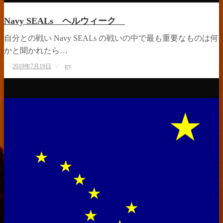
Navy SEALs ヘルウィーク
自分との戦い Navy SEALs の戦いの中で最も重要なものは何
かと聞かれたら…
投
2019年7月19日
try
稿
日: