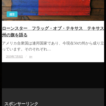
雑学
ローンスター フラッグ・オブ・テキサス テキサス
州の旗を語る
アメリカ合衆国は連邦国家であり、今現在50の州から成り立
っています。そのそれぞれ…
投
2019年7月8日
try
稿
日:
スポンサーリンク