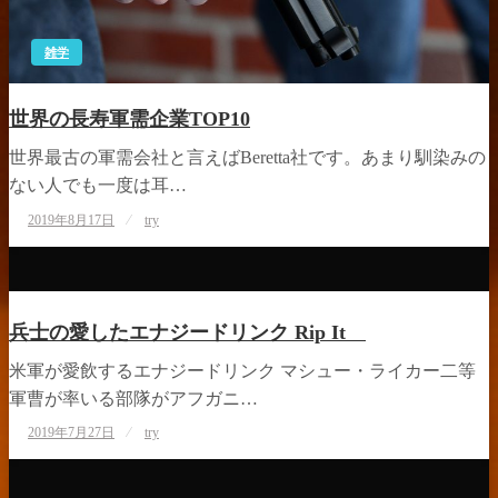
雑学
世界の長寿軍需企業TOP10
世界最古の軍需会社と言えばBeretta社です。あまり馴染みの
ない人でも一度は耳…
投
2019年8月17日
try
稿
日:
雑学
兵士の愛したエナジードリンク Rip It
米軍が愛飲するエナジードリンク マシュー・ライカー二等
軍曹が率いる部隊がアフガニ…
投
2019年7月27日
try
稿
日:
雑学