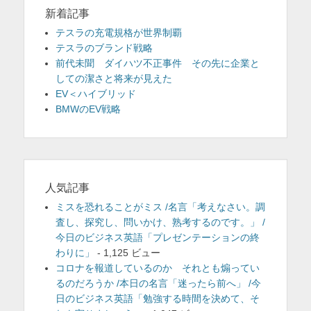
新着記事
テスラの充電規格が世界制覇
テスラのブランド戦略
前代未聞 ダイハツ不正事件 その先に企業と
しての潔さと将来が見えた
EV＜ハイブリッド
BMWのEV戦略
人気記事
ミスを恐れることがミス /名言「考えなさい。調
査し、探究し、問いかけ、熟考するのです。」 /
今日のビジネス英語「プレゼンテーションの終
わりに」
- 1,125 ビュー
コロナを報道しているのか それとも煽ってい
るのだろうか /本日の名言「迷ったら前へ」 /今
日のビジネス英語「勉強する時間を決めて、そ