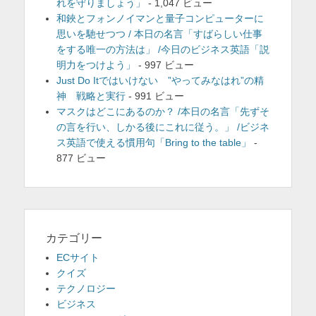
れを守りましょう」
- 1,047 ビュー
和鋏とフォンノイマンと量子コンピューターに
思いを馳せつつ / 本日の名言「すばらしい仕事
をする唯一の方法は」 /今日のビジネス英語「説
明力をつけよう」
- 997 ビュー
Just Do Itではいけない ”やってみなはれ”の精
神 戦略と実行
- 991 ビュー
マスクはどこにあるのか？ /本日の名言「先ずそ
の言を行い、しかる後にこれに従う。」 /ビジネ
ス英語で使える慣用句「Bring to the table」
-
877 ビュー
カテゴリー
ECサイト
クイズ
テクノロジー
ビジネス