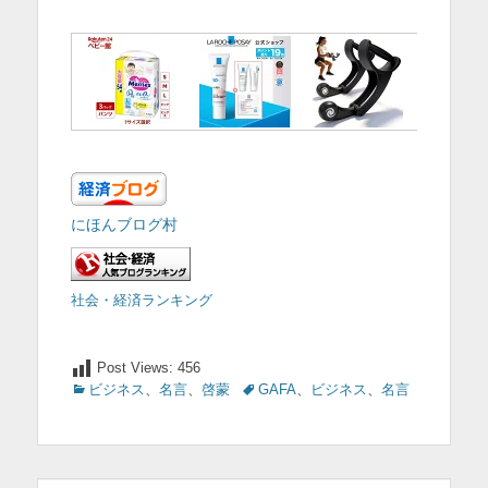
にほんブログ村
社会・経済ランキング
Post Views:
456
カ
ビジネス
、
名言
、
啓蒙
タ
GAFA
、
ビジネス
、
名言
テ
グ
ゴ
リ
ー