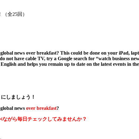
（全25回）
nd global news over breakfast? This could be done on your iPad,
ou do not have cable TV, try a Google search for “watch business ne
English and helps you remain up to date on the latest events in th
）にしましょう！
d global news
over breakfast
?
べながら毎日チェックしてみませんか？