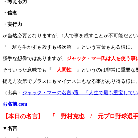
・考える力
・信念
・実行力
が当然必要となりますが、1人で事を成すことが不可能だと
『 駒を生かすも殺すも将次第 』という言葉もある様に、
勝手な想像ではありますが、
ジャック・マー氏は人を使う事
そういった意味でも『
人間性
』というのは非常に重要な
捉え方次第でプラスにもマイナスにもなる事があり得る様に
（出典：
ジャック・マーの名言5選 「人生で最も重宝して
お名前.com
【本日の名言】 『 野村克也 / 元プロ野球選
▼名言