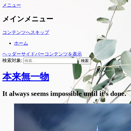
メニュー
メインメニュー
コンテンツへスキップ
ホーム
ヘッダーサイドバーコンテンツを表示
検索対象:
本来無一物
It always seems impossible until it’s done.