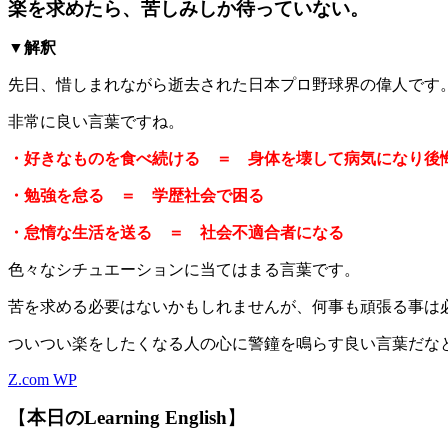
楽を求めたら、苦しみしか待っていない。
▼解釈
先日、惜しまれながら逝去された日本プロ野球界の偉人です
非常に良い言葉ですね。
・好きなものを食べ続ける ＝ 身体を壊して病気になり後
・勉強を怠る ＝ 学歴社会で困る
・怠惰な生活を送る ＝ 社会不適合者になる
色々なシチュエーションに当てはまる言葉です。
苦を求める必要はないかもしれませんが、何事も頑張る事は
ついつい楽をしたくなる人の心に警鐘を鳴らす良い言葉だな
Z.com WP
【
本日のLearning English
】