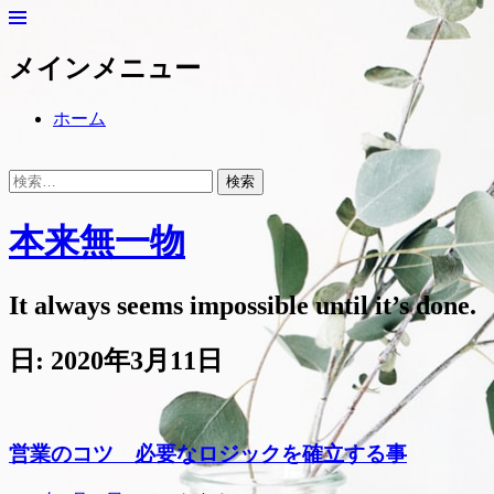
メ
ニ
ュ
メインメニュー
ー
コ
ホーム
ン
ヘ
テ
ッ
検
ン
ダ
索
ツ
ー
対
サ
本来無一物
へ
イ
象:
ス
ド
キ
バ
ー
It always seems impossible until it’s done.
ッ
コ
プ
ン
テ
日:
2020年3月11日
ン
ツ
を
表
示
営業のコツ 必要なロジックを確立する事