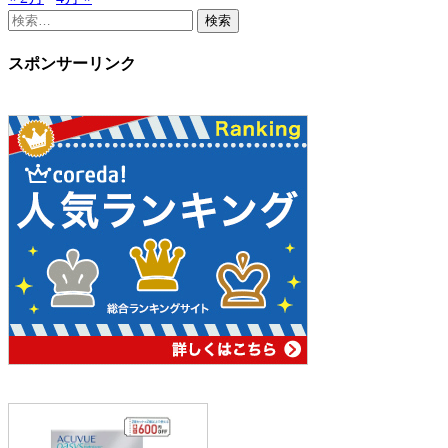
検
索
対
スポンサーリンク
象: