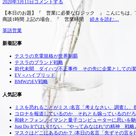
投
2020年3月11日
コメントする
稿
【本日のお題】『 営業に必要なロジック 』 こんにちは、TR
日
商談1時間 上記の場合、『 営業時間
続きを読む…
カ
タ
英語
営業
テ
グ
ゴ
新着記事
リ
ー
テスラの充電規格が世界制覇
テスラのブランド戦略
前代未聞 ダイハツ不正事件 その先に企業としての潔
EV＜ハイブリッド
BMWのEV戦略
人気記事
ミスを恐れることがミス /名言「考えなさい。調査し、
コロナを報道しているのか それとも煽っているのだろう
和鋏とフォンノイマンと量子コンピューターに思いを馳せ
Just Do Itではいけない ”やってみなはれ”の精神 戦
マスクはどこにあるのか？ /本日の名言「先ずその言を行い、し