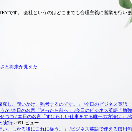
Yです。 会社というのはどこまでも合理主義に営業を行います。 
さと将来が見えた
探究し、問いかけ、熟考するのです。」 /今日のビジネス英語
か /本日の名言「迷ったら前へ」 /今日のビジネス英語「勉
つつ / 本日の名言「すばらしい仕事をする唯一の方法は」 
略と実行
- 991 ビュー
かる後にこれに従う。」 /ビジネス英語で使える慣用句「Bring to