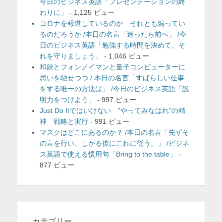
今日のビジネス英語「プレゼンテーションの終
わりに」
- 1,125 ビュー
コロナを報道しているのか それとも煽ってい
るのだろうか /本日の名言「迷ったら前へ」 /今
日のビジネス英語「勉強する時間を決めて、そ
れを守りましょう」
- 1,046 ビュー
和鋏とフォンノイマンと量子コンピューターに
思いを馳せつつ / 本日の名言「すばらしい仕事
をする唯一の方法は」 /今日のビジネス英語「説
明力をつけよう」
- 997 ビュー
Just Do Itではいけない ”やってみなはれ”の精
神 戦略と実行
- 991 ビュー
マスクはどこにあるのか？ /本日の名言「先ずそ
の言を行い、しかる後にこれに従う。」 /ビジネ
ス英語で使える慣用句「Bring to the table」
-
877 ビュー
カテゴリー