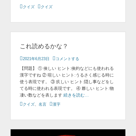
を
カ
クイズ
タ
クイズ
テ
グ
表
ゴ
示
リ
ー
これ読めるかな？
投
2021年6月23日
コメントする
稿
【問題】 ① 倹しい ヒント:倹約などにも使われる
日
漢字ですね ② 喧しい ヒント:うるさく感じる時に
使う表現です。 ③ 疚しい ヒント:隠し事などをし
てる時に使われる表現です。 ④ 夥しい ヒント:物
凄い数などを表します
続きを読む…
カ
クイズ
、
名言
タ
漢字
テ
グ
ゴ
リ
ー