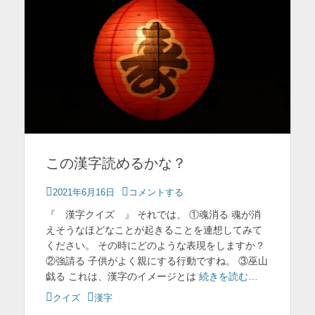
この漢字読めるかな？
投
2021年6月16日
コメントする
稿
『 漢字クイズ 』 それでは、 ①魂消る 魂が消
日
えそうなほどなことが起きることを連想してみて
ください。 その時にどのような表現をしますか？
②強請る 子供がよく親にする行動ですね。 ③巫山
戯る これは、漢字のイメージとは
続きを読む…
カ
クイズ
タ
漢字
テ
グ