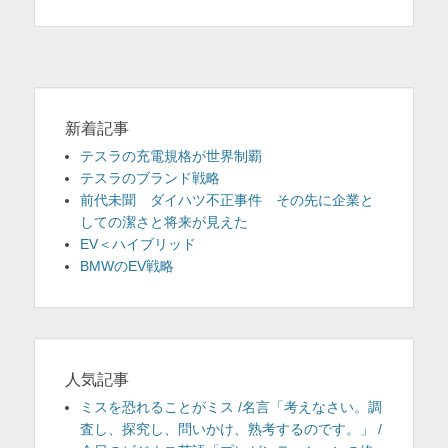
ゴ
リ
ー
新着記事
テスラの充電規格が世界制覇
テスラのブランド戦略
前代未聞 ダイハツ不正事件 その先に企業と
しての潔さと将来が見えた
EV＜ハイブリッド
BMWのEV戦略
人気記事
ミスを恐れることがミス /名言「考えなさい。調
査し、探究し、問いかけ、熟考するのです。」 /