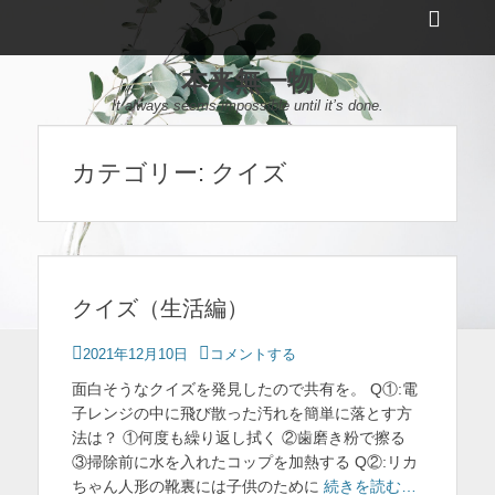
メ
ヘ
ニ
ュ
ッ
ー
本来無一物
ダ
It always seems impossible until it’s done.
ー
サ
カテゴリー:
クイズ
イ
ド
バ
ー
クイズ（生活編）
コ
投
2021年12月10日
コメントする
ン
稿
面白そうなクイズを発見したので共有を。 Q①:電
日
テ
子レンジの中に飛び散った汚れを簡単に落とす方
法は？ ①何度も繰り返し拭く ②歯磨き粉で擦る
ン
③掃除前に水を入れたコップを加熱する Q②:リカ
ツ
ちゃん人形の靴裏には子供のために
続きを読む…