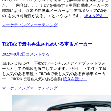
日
示
た。 内容は、、、 ↓ EVを発売する中国自動車メーカーの
増加により、欧米の自動車メーカーは世界市場シェアの5分
の1を失う可能性がある。 ↑ というものです。
続きを読む…
カ
タ
マーケティング
マーケティング
テ
グ
ゴ
リ
TikTokで最も再生されめいる車＆メーカー
ー
投
2022年8月2日
コメントする
稿
TikTokはもはや、 不動のソーシャルメディアプラットフォ
日
ームとしての地位を確立しています。 今回、 ・TikTokで最
も人気のある車種 ・TikTokで最も人気のある自動車メーカ
ー ・TikTokで最も人気のある自動
続きを読む…
カ
タ
マーケティング
マーケティング
テ
グ
ゴ
リ
ー