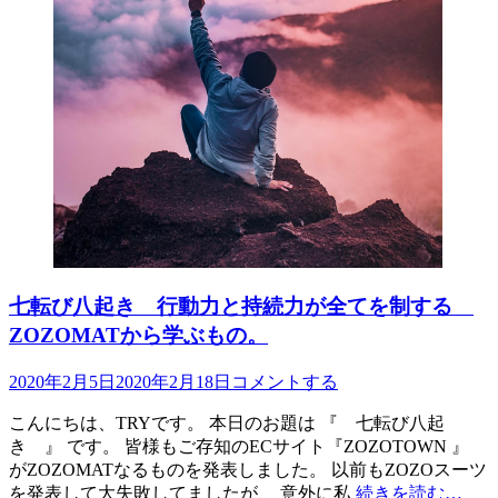
七転び八起き 行動力と持続力が全てを制する
ZOZOMATから学ぶもの。
投
2020年2月5日
2020年2月18日
コメントする
稿
こんにちは、TRYです。 本日のお題は 『 七転び八起
日
き 』 です。 皆様もご存知のECサイト『ZOZOTOWN 』
がZOZOMATなるものを発表しました。 以前もZOZOスーツ
を発表して大失敗してましたが、 意外に私
続きを読む…