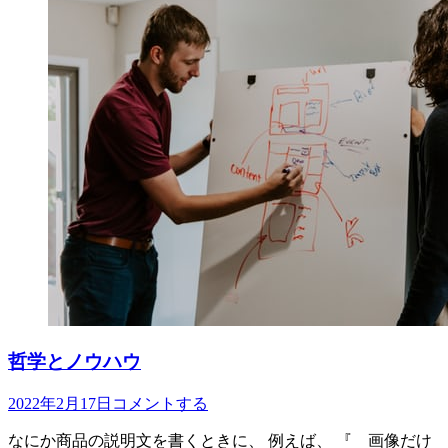
ゴ
リ
ー
哲学とノウハウ
投
2022年2月17日
コメントする
稿
なにか商品の説明文を書くときに、 例えば、 『 画像だけ
日