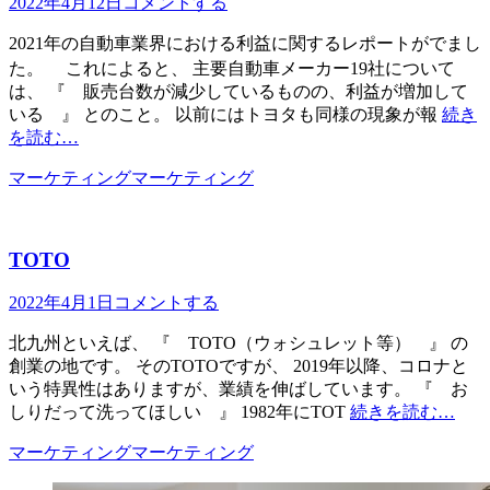
投
2022年4月12日
コメントする
稿
2021年の自動車業界における利益に関するレポートがでまし
日
た。 これによると、 主要自動車メーカー19社について
は、 『 販売台数が減少しているものの、利益が増加して
いる 』 とのこと。 以前にはトヨタも同様の現象が報
続き
を読む…
カ
タ
マーケティング
マーケティング
テ
グ
ゴ
リ
TOTO
ー
投
2022年4月1日
コメントする
稿
北九州といえば、 『 TOTO（ウォシュレット等） 』 の
日
創業の地です。 そのTOTOですが、 2019年以降、コロナと
いう特異性はありますが、業績を伸ばしています。 『 お
しりだって洗ってほしい 』 1982年にTOT
続きを読む…
カ
タ
マーケティング
マーケティング
テ
グ