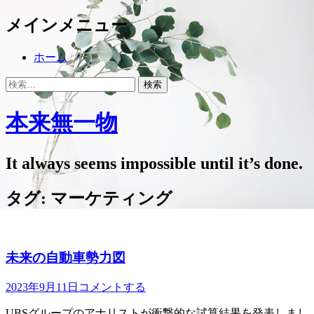
メ
メインメニュー
ニ
ュ
コ
ホーム
ー
ン
ヘ
検
テ
ッ
索
ン
ダ
対
ツ
本来無一物
ー
象:
へ
サ
ス
イ
キ
It always seems impossible until it’s done.
ド
ッ
バ
プ
タグ:
マーケティング
ー
コ
ン
テ
未来の自動車勢力図
ン
ツ
投
2023年9月11日
コメントする
を
稿
表
UBSグループのアナリストが衝撃的な試算結果を発表しまし