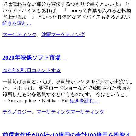
では伝わらない部分を宣伝するつもりで書くといいよ』 と
いうアドバイスもあれば、 『 ●●って言葉を入れると転換
率上がるよ 』 といった具体的なアドバイスもあると思い
続きを読む…
カ
タ
マーケティング
、
啓蒙
マーケティング
テ
グ
ゴ
リ
2020年映像ソフト市場
ー
投
2021年9月7日
コメントする
稿
一昔前は映画といえば、映画館かレンタルビデオが主流でし
日
た。 もしくは、 金曜ロードショーなどで放映された映画を
録画したものを鑑賞するというものです。 今はというと、
・Amazon prime ・Netflix ・Hul
続きを読む…
カ
タ
テクノロジー
、
マーケティング
マーケティング
テ
グ
ゴ
リ
前澤友作氏が10社×10億円の合計100億円を投資す