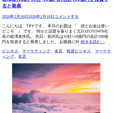
ー
ると発表
投
2020年2月10日
2020年2月18日
コメントする
稿
こんにちは、TRYです。 本日のお題は 『 頭とお金は使い
日
どころ 』 です。 何かと話題を振りまく元ZOZOTOWN社
長の前澤友作氏。 先日、前沢氏は10社×10億円の合計100億
円を投資すると発表しました。 お眼鏡に叶
続きを読む…
カ
タ
ビジネス
、
マーケティング
、
名言
、
投資
ビジネス
、
マーケテ
テ
グ
ィング
、
名言
ゴ
リ
ー