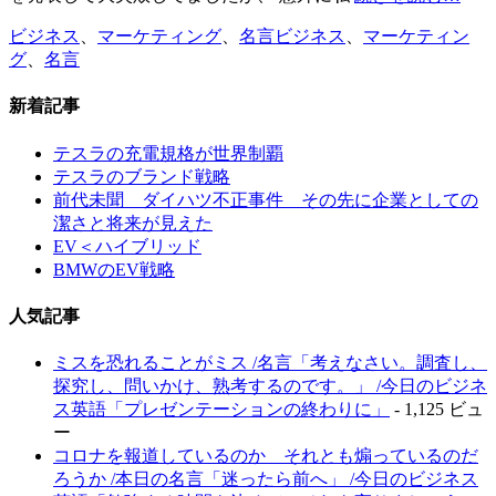
カ
タ
ビジネス
、
マーケティング
、
名言
ビジネス
、
マーケティン
テ
グ
グ
、
名言
ゴ
リ
新着記事
ー
テスラの充電規格が世界制覇
テスラのブランド戦略
前代未聞 ダイハツ不正事件 その先に企業としての
潔さと将来が見えた
EV＜ハイブリッド
BMWのEV戦略
人気記事
ミスを恐れることがミス /名言「考えなさい。調査し、
探究し、問いかけ、熟考するのです。」 /今日のビジネ
ス英語「プレゼンテーションの終わりに」
- 1,125 ビュ
ー
コロナを報道しているのか それとも煽っているのだ
ろうか /本日の名言「迷ったら前へ」 /今日のビジネス