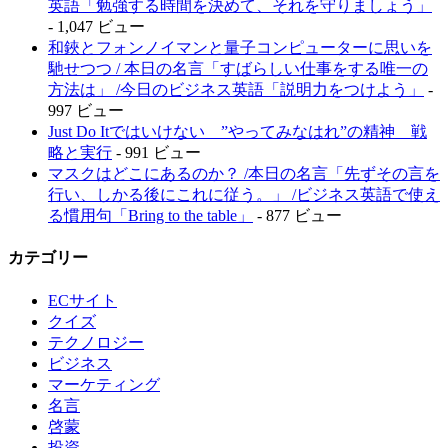
英語「勉強する時間を決めて、それを守りましょう」
- 1,047 ビュー
和鋏とフォンノイマンと量子コンピューターに思いを
馳せつつ / 本日の名言「すばらしい仕事をする唯一の
方法は」 /今日のビジネス英語「説明力をつけよう」
-
997 ビュー
Just Do Itではいけない ”やってみなはれ”の精神 戦
略と実行
- 991 ビュー
マスクはどこにあるのか？ /本日の名言「先ずその言を
行い、しかる後にこれに従う。」 /ビジネス英語で使え
る慣用句「Bring to the table」
- 877 ビュー
カテゴリー
ECサイト
クイズ
テクノロジー
ビジネス
マーケティング
名言
啓蒙
投資